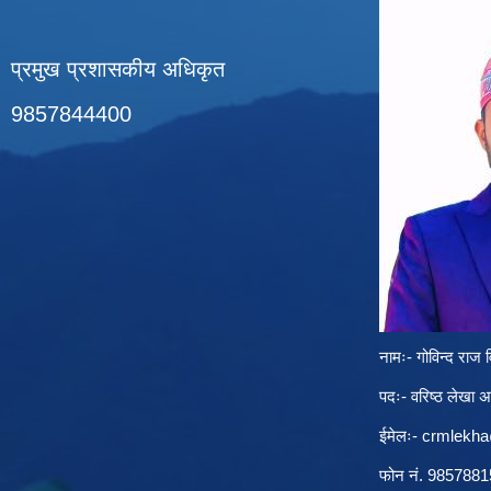
प्रमुख प्रशासकीय अधिकृत
9857844400
नामः- गोविन्द राज व
पदः- वरिष्ठ लेखा 
ईमेलः-
crmlekh
फोन नं. 985788