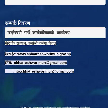
सम्पर्क विवरण
छत्रेश्वरी गाउँ कार्यपालिकाकाे कार्यालय
भाेटेचाैर सल्यान, कर्णाली प्रदेश, नेपाल
वेबसाईट:
www.chhatreshworimun.gov.np
इमेल:
chhatreshworimun@gmail.com
:
ito.chhatreshworimun@gmail.com