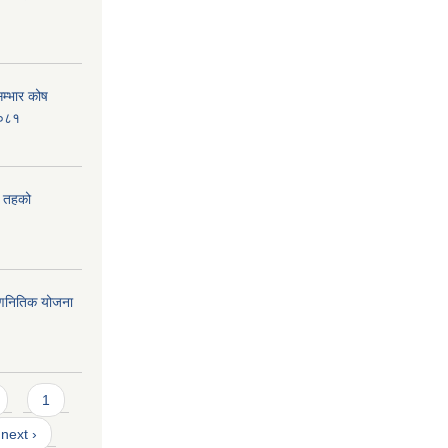
म्भार कोष
२०८१
िय तहको
 रणनितिक योजना
1
next ›