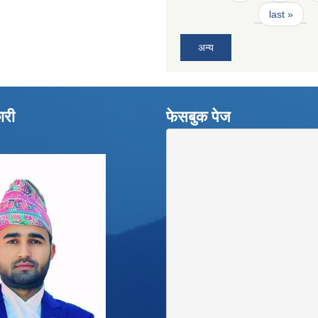
last »
अन्य
ारी
फेसबुक पेज