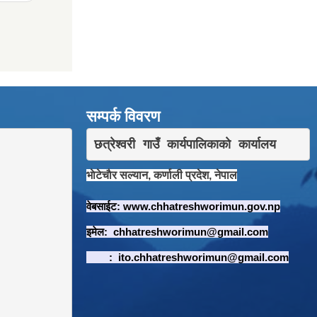
सम्पर्क विवरण
छत्रेश्वरी गाउँ कार्यपालिकाकाे कार्यालय
भाेटेचाैर सल्यान, कर्णाली प्रदेश, नेपाल
वेबसाईट:
www.chhatreshworimun.gov.np
इमेल:
chhatreshworimun@gmail.com
:
ito.chhatreshworimun@gmail.com