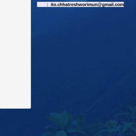
:
ito.chhatreshworimun@gmail.com