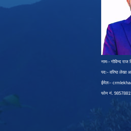
नामः- गोविन्द राज व
पदः- वरिष्ठ लेखा 
ईमेलः-
crmlekh
फोन नं. 985788