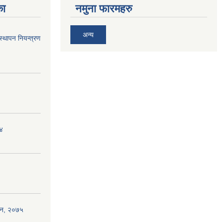
का
नमुना फारमहरु
अन्य
स्थापन नियन्त्रण
 ४
एेन, २०७५