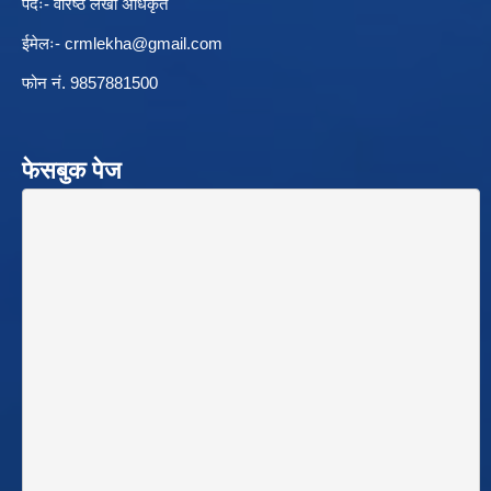
पदः- वरिष्ठ लेखा अधिकृत
ईमेलः-
crmlekha@gmail.com
फोन नं. 9857881500
फेसबुक पेज