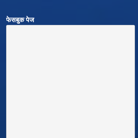
फेसबुक पेज