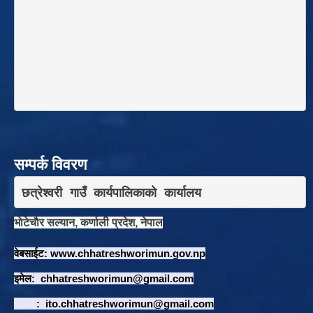
सम्पर्क विवरण
छत्रेश्वरी गाउँ कार्यपालिकाकाे कार्यालय
भाेटेचाैर सल्यान, कर्णाली प्रदेश, नेपाल
वेबसाईट:
www.chhatreshworimun.gov.np
इमेल:
chhatreshworimun@gmail.com
:
ito.chhatreshworimun@gmail.com