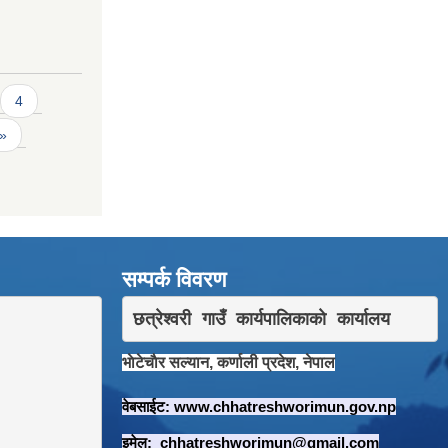
4
 »
सम्पर्क विवरण
छत्रेश्वरी गाउँ कार्यपालिकाकाे कार्यालय
भाेटेचाैर सल्यान, कर्णाली प्रदेश, नेपाल
वेबसाईट:
www.chhatreshworimun.gov.np
इमेल:
chhatreshworimun@gmail.com