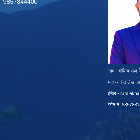
9857844400
नामः- गोविन्द राज व
पदः- वरिष्ठ लेखा 
ईमेलः-
crmlekh
फोन नं. 985788