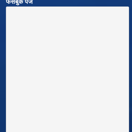
फेसबुक पेज