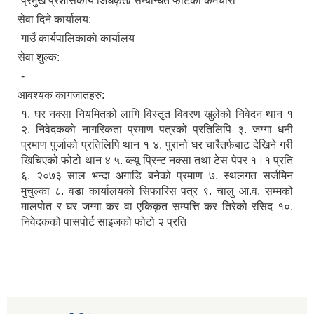
प्रमुख प्रशासकीय अिधकृत/ सम्बन्धित फाँटका कर्मचारी
सेवा दिने कार्यालय:
गाउँ कार्यपालिकाकाे कार्यालय
सेवा शुल्क:
-
आवश्यक कागजातहरु:
१. घर नक्सा नियमितको लागि विस्तृत विवरण खुलेको निवेदन थान १
२. निवेदकको नागरिकता प्रमाण पत्रको प्रतिलिपि ३. जग्गा धनी
प्रमाण पुर्जाको प्रतिलिपि थान १ ४. पुरानो घर चारैतर्फबाट देखिने गरी
खिचिएको फोटो थान ४ ५. व्ल्यू प्रिन्ट नक्सा तथा टेस पेपर १।१ प्रति
६. २०७३ साल भन्दा अगाडि बनेको प्रमाण ७. स्थलगत सर्जमिन
मुचुल्का ८. वडा कार्यालयको सिफारिस पत्र ९. चालु आ.व. सम्मको
मालपोत र घर जग्गा कर वा एकिकृत सम्पत्ति कर तिरेको रसिद १०.
निवेदकको पासपोर्ट साइजको फोटो २ प्रति