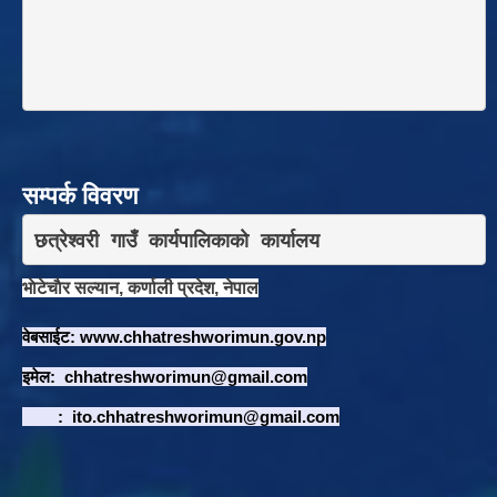
सम्पर्क विवरण
छत्रेश्वरी गाउँ कार्यपालिकाकाे कार्यालय
भाेटेचाैर सल्यान, कर्णाली प्रदेश, नेपाल
वेबसाईट:
www.chhatreshworimun.gov.np
इमेल:
chhatreshworimun@gmail.com
:
ito.chhatreshworimun@gmail.com