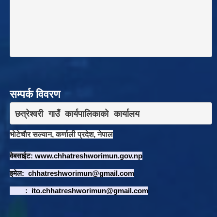
सम्पर्क विवरण
छत्रेश्वरी गाउँ कार्यपालिकाकाे कार्यालय
भाेटेचाैर सल्यान, कर्णाली प्रदेश, नेपाल
वेबसाईट:
www.chhatreshworimun.gov.np
इमेल:
chhatreshworimun@gmail.com
:
ito.chhatreshworimun@gmail.com