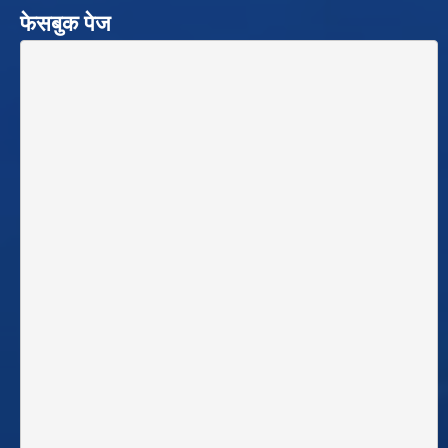
फेसबुक पेज