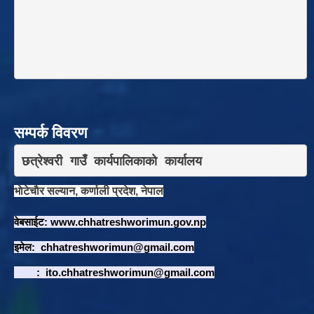
सम्पर्क विवरण
छत्रेश्वरी गाउँ कार्यपालिकाकाे कार्यालय
भाेटेचाैर सल्यान, कर्णाली प्रदेश, नेपाल
वेबसाईट:
www.chhatreshworimun.gov.np
इमेल:
chhatreshworimun@gmail.com
:
ito.chhatreshworimun@gmail.com