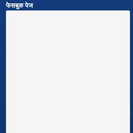
फेसबुक पेज