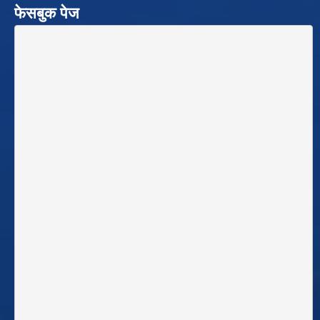
फेसबुक पेज