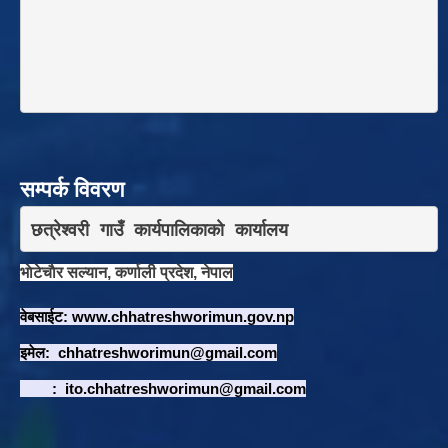
सम्पर्क विवरण
छत्रेश्वरी गाउँ कार्यपालिकाकाे कार्यालय
भाेटेचाैर सल्यान, कर्णाली प्रदेश, नेपाल
वेबसाईट:
www.chhatreshworimun.gov.np
इमेल:
chhatreshworimun@gmail.com
:
ito.chhatreshworimun@gmail.com