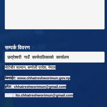
सम्पर्क विवरण
छत्रेश्वरी गाउँ कार्यपालिकाकाे कार्यालय
भाेटेचाैर सल्यान, कर्णाली प्रदेश, नेपाल
वेबसाईट:
www.chhatreshworimun.gov.np
इमेल:
chhatreshworimun@gmail.com
:
ito.chhatreshworimun@gmail.com