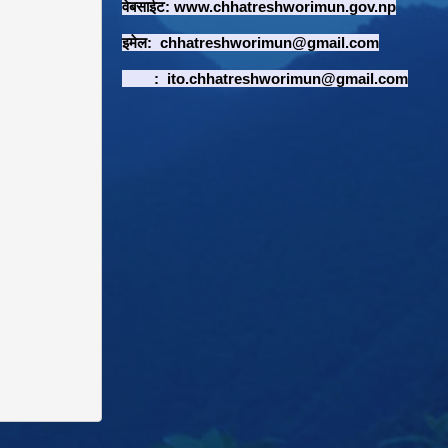
वेबसाईट:
www.chhatreshworimun.gov.np
इमेल:
chhatreshworimun@gmail.com
:
ito.chhatreshworimun@gmail.com