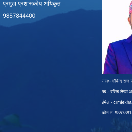
प्रमुख प्रशासकीय अधिकृत
9857844400
नामः- गोविन्द राज व
पदः- वरिष्ठ लेखा 
ईमेलः-
crmlekh
फोन नं. 985788