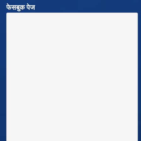
फेसबुक पेज