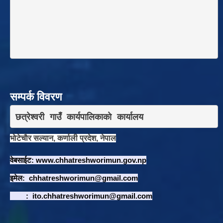
सम्पर्क विवरण
छत्रेश्वरी गाउँ कार्यपालिकाकाे कार्यालय
भाेटेचाैर सल्यान, कर्णाली प्रदेश, नेपाल
वेबसाईट:
www.chhatreshworimun.gov.np
इमेल:
chhatreshworimun@gmail.com
:
ito.chhatreshworimun@gmail.com