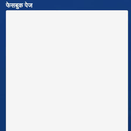
फेसबुक पेज