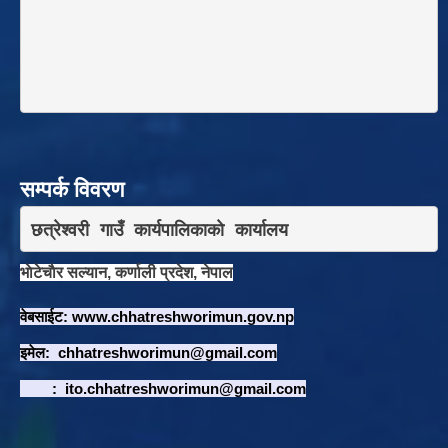
सम्पर्क विवरण
छत्रेश्वरी गाउँ कार्यपालिकाकाे कार्यालय
भाेटेचाैर सल्यान, कर्णाली प्रदेश, नेपाल
वेबसाईट:
www.chhatreshworimun.gov.np
इमेल:
chhatreshworimun@gmail.com
:
ito.chhatreshworimun@gmail.com