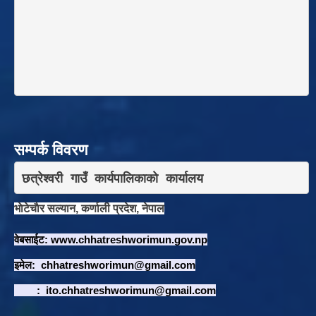
सम्पर्क विवरण
छत्रेश्वरी गाउँ कार्यपालिकाकाे कार्यालय
भाेटेचाैर सल्यान, कर्णाली प्रदेश, नेपाल
वेबसाईट:
www.chhatreshworimun.gov.np
इमेल:
chhatreshworimun@gmail.com
:
ito.chhatreshworimun@gmail.com