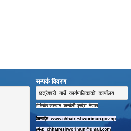
सम्पर्क विवरण
छत्रेश्वरी गाउँ कार्यपालिकाकाे कार्यालय
भाेटेचाैर सल्यान, कर्णाली प्रदेश, नेपाल
वेबसाईट:
www.chhatreshworimun.gov.np
इमेल:
chhatreshworimun@gmail.com