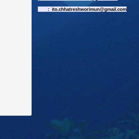
:
ito.chhatreshworimun@gmail.com