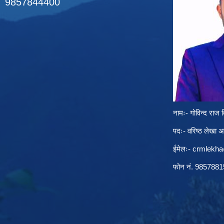
9857844400
नामः- गोविन्द राज व
पदः- वरिष्ठ लेखा 
ईमेलः-
crmlekh
फोन नं. 985788