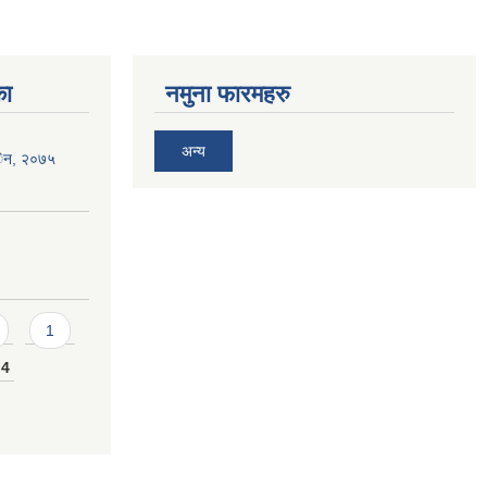
का
नमुना फारमहरु
अन्य
 एेन, २०७५
1
4