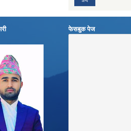
अन्य
ारी
फेसबुक पेज