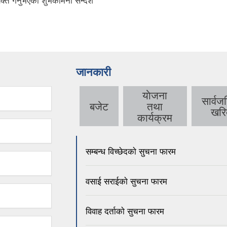
क्त गर्नुभएको शुभकामना सन्देश
जानकारी
याेजना
सार्व
बजेट
तथा
खरि
कार्यक्रम
सम्बन्ध विच्छेदकाे सुचना फारम
वसाई सराईकाे सुचना फारम
विवाह दर्ताकाे सुचना फारम