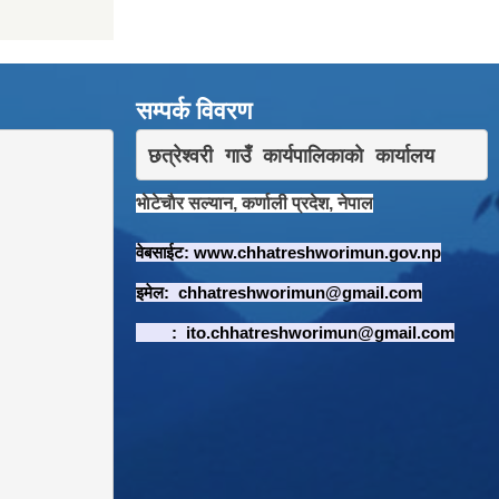
सम्पर्क विवरण
छत्रेश्वरी गाउँ कार्यपालिकाकाे कार्यालय
भाेटेचाैर सल्यान, कर्णाली प्रदेश, नेपाल
वेबसाईट:
www.chhatreshworimun.gov.np
इमेल:
chhatreshworimun@gmail.com
:
ito.chhatreshworimun@gmail.com