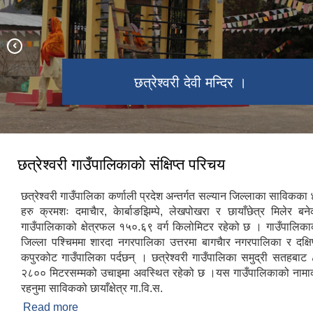
सल्यान जिल्लाकाे सवै भन्दा अग्लाे लेख जथाक
लान्ती बजार, लान्ती सल्यान ।
छत्रेश्वरी देवी मन्दिर ।
शिव गुफा ।
।
छत्रेश्वरी गाउँपालिकाकाे संक्षिप्त परिचय
‌‌छत्रेश्वरी गाउँपालिका कर्णाली प्रदेश अन्तर्गत सल्यान जिल्लाका साविकका
हरु क्रमशः दमाचैार, केार्बाङझिम्पे, लेखपोखरा र छायाँछेत्र मिलेर 
गाउँपालिकाको क्षेत्रफल १५०.६९ वर्ग किलोमिटर रहेको छ । गाउँपालिकाको 
जिल्ला पश्चिममा शारदा नगरपालिका उत्तरमा बागचैार नगरपालिका र दक्षिण
कपुरकोट गाउँपालिका पर्दछन् । छत्रेश्वरी गाउँपालिका समुद्री सतहबाट
२८०० मिटरसम्मको उचाइमा अवस्थित रहेको छ ।यस गाउँपालिकाको नामाक
रहनुमा साविकको छायाँक्षेत्र गा.वि.स.
Read more
about छत्रेश्वरी गाउँपालिकाकाे संक्षिप्त परिचय